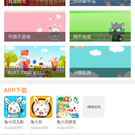
我是阳光
小小牵牛花
活活泼泼（呀）多有趣，
我们大家我们大家快来快来（啊呀）
可惜不是你
我不知道
都到草海捕鱼去。
你也欢喜，我也欢喜，
人人脸上（呀）笑嘻嘻，
ROLL THAT BALL
小猫跑跑
啊呀人人快活笑嘻嘻
APP下载
兔小贝儿歌
兔小贝
兔小贝拼音
Android/iPhone/iPadi
Android/iPhone/iPadi
Android/iPhone/iPadi