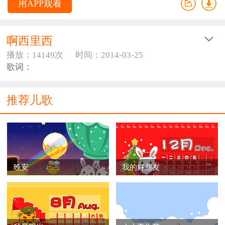
用APP观看
啊西里西
播放：14149次
时间：2014-03-25
歌词：
啊西里西歌词
推荐儿歌
阿西里西，阿西里西，
大家快来做游戏
丘都者那的丘都者，
晚安
我的好朋友
丘都拉迪丘都拉迪翁啊翁啊（啊呀）
丘都者马翁啊是翁。
你爱游戏，我爱游戏，