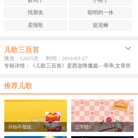
数鸭子
小燕子
找朋友
聪明的一休
卖报歌
捉泥鳅
儿歌三百首
播放：12625次
时间：2016-03-27
专辑详情：《儿歌三百首》是西游降魔篇—乖乖,文章所
唱,用来降魔所用， 并且我们收集了三百首最热最经典的
儿童歌曲视频！
推荐儿歌
只怕不抵抗
三字经5