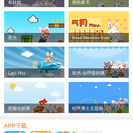
布娃娃
拥抱春天
星光
Head Shoulder Knee
Let's Play
徐杰-会呼吸的痛
把握你的美
铠甲勇士主题曲
APP下载