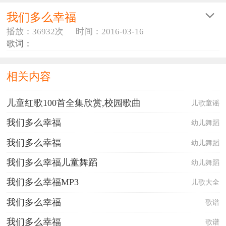
我们多么幸福
播放：36932次
时间：2016-03-16
歌词：
我们多么幸福
相关内容
我们的生活多么幸福，我们的学习多么快乐！
晨风吹拂红星红旗，彩霞染红万里山河，
儿童红歌100首全集欣赏,校园歌曲
儿歌童谣
不论在城市还是乡村，家家的孩子都去上学。
哈哈哈哈哈！哈哈哈哈哈！我们的生活多么幸福，
我们多么幸福
幼儿舞蹈
哈哈哈哈哈！哈哈哈哈哈！我们的学习多么快乐。
勇敢的海燕穿过白云,我们高高兴兴走进校门。
我们多么幸福
幼儿舞蹈
今天我们跟着老师，学习科学学习本领，
明天我们就像小鸟一样，飞向祖国工矿农村。
我们多么幸福儿童舞蹈
幼儿舞蹈
哈哈哈哈哈！哈哈哈哈哈！我们的生活多么幸福，
哈哈哈哈哈！哈哈哈哈哈！我们的学习多么快乐。
我们多么幸福MP3
儿歌大全
快乐的节日红旗招展，我们排着队伍昂首向前。
我们多么幸福
工人叔叔农民阿姨，望见我们都露出笑脸，
歌谱
都说我们将来建设祖国，个个都是英雄模范。
我们多么幸福
歌谱
哈哈哈哈哈！哈哈哈哈哈！我们的生活多么幸福，