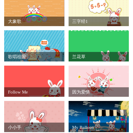
大象歌
三字经1
歌唱祖国
兰花草
Follow Me
因为爱情
小小手
My Balloon