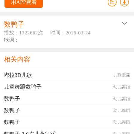
用APP观看
数鸭子
播放：1322662次
时间：2016-03-24
歌词：
数鸭子歌词
门前大桥下游过一群鸭，
相关内容
快来快来数一数，
二四六七八，
嘟拉3D儿歌
儿歌童谣
嘎嘎嘎嘎真呀真多鸭，
数不清到底多少鸭？
儿童舞蹈数鸭子
幼儿舞蹈
数不清到底多少鸭？
数鸭子
幼儿舞蹈
赶鸭老爷爷胡子白花花，
数鸭子
幼儿舞蹈
唱呀唱着家乡戏还会说笑话，
小孩 小孩 快快上学校，
数鸭子
幼儿舞蹈
别考个鸭蛋抱回家，
别考个鸭蛋抱回家。
数鸭子,3-6岁儿童舞蹈
幼儿舞蹈