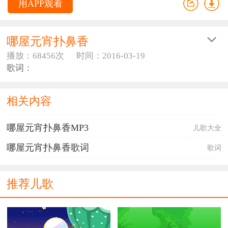
用APP观看
哪屋元宵扑鼻香
播放：68456次
时间：2016-03-19
歌词：
哪屋元宵扑鼻香歌词
月亮爷 亮堂堂
相关内容
哪屋元宵扑鼻香
嫂嫂屋里吃几个
哪屋元宵扑鼻香MP3
儿歌大全
奶奶床前喝碗汤
哥哥元宵我不要
哪屋元宵扑鼻香歌词
歌词
送给隔壁张大娘
面对月亮哈哈笑
又是一年春满堂
推荐儿歌