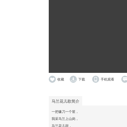
收藏
下载
手机观看
马兰花儿歌简介
一把镰刀一个筐，
我采马兰上山岗，
马兰花儿甜，