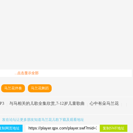
...点击显示全部
马兰花伴奏
马兰花舞蹈
P3
与马相关的儿歌全集欣赏,7-12岁儿童歌曲
心中有朵马兰花
、发在论坛让更多朋友知道
马兰花儿歌下载
及观看地址
复制网页地址
复制SWF地址