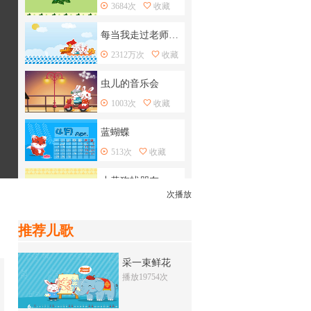
3684次
收藏
每当我走过老师的窗前
2312万次
收藏
虫儿的音乐会
1003次
收藏
蓝蝴蝶
513次
收藏
小黄狗找朋友
次播放
1238次
收藏
推荐儿歌
小猫的胡子
969次
收藏
采一束鲜花
播放19754次
老鹰抓小鸡
941次
收藏