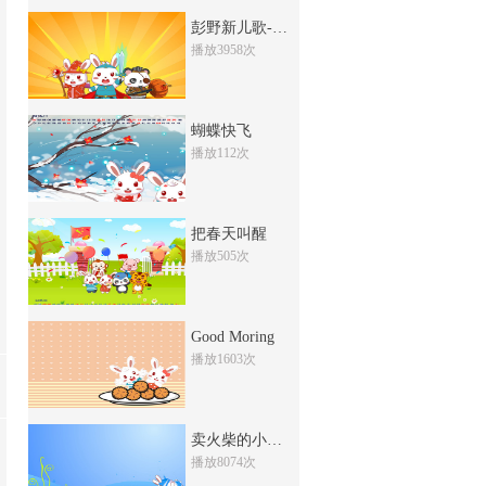
猴哥猴哥
彭野新儿歌-爸爸
播放3958次
4329次
收藏
机器猫
蝴蝶快飞
1617次
收藏
播放112次
哆来咪发嗦
1699次
收藏
把春天叫醒
粉刷匠
播放505次
1510次
收藏
小蜗牛吹喇叭
Good Moring
1171次
播放1603次
收藏
泼水歌
1244次
收藏
卖火柴的小女孩
播放8074次
蓝精灵之歌