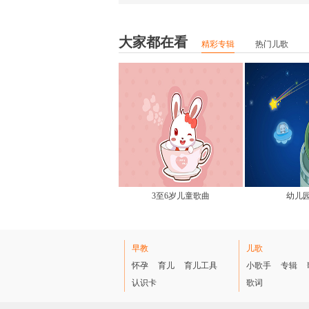
大家都在看
精彩专辑
热门儿歌
3至6岁儿童歌曲
幼儿
早教
儿歌
怀孕
育儿
育儿工具
小歌手
专辑
认识卡
歌词