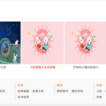
园儿歌
儿歌视频大全连续播
巴啦啦小魔仙歌曲大
故事
舞蹈
音频
歌谱
故事视频
故事文章
舞蹈教学
舞蹈专辑
儿歌
绘本故事
伴奏