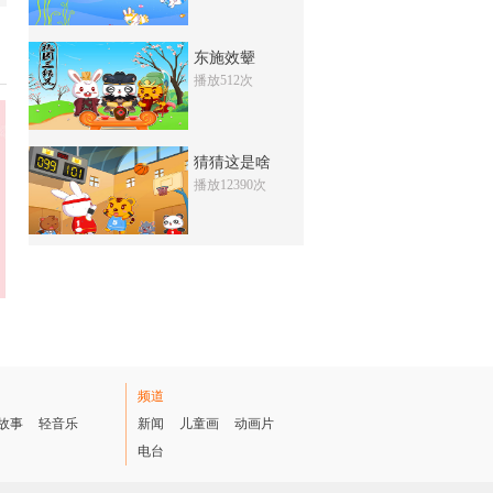
1004次
收藏
东施效颦
跷跷板
播放512次
3522次
收藏
学唱数字歌
猜猜这是啥
1511次
收藏
播放12390次
放学歌
3908次
收藏
上学歌
1140次
收藏
我上幼儿园
频道
2251次
收藏
故事
轻音乐
新闻
儿童画
动画片
电台
放学歌
2402万次
收藏