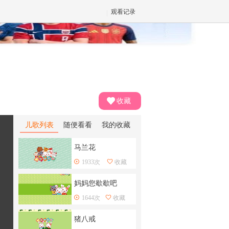
观看记录
✕
收藏
儿歌列表
随便看看
我的收藏
马兰花
1933次
收藏
妈妈您歇歇吧
1644次
收藏
猪八戒