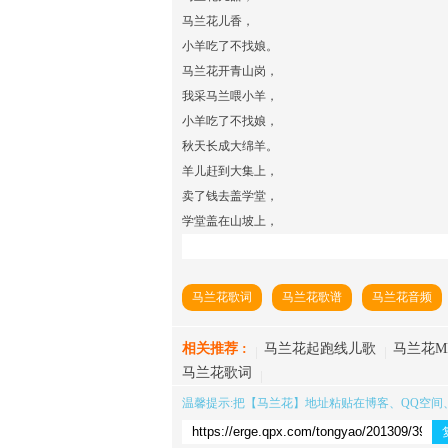
马兰花儿香，
小羊吃了不找娘。
马兰花开青山岗，
我采马兰喂小羊，
小羊吃了不找娘，
秋天长成大绵羊。
羊儿赶到大集上，
卖了钱去盖学堂，
学堂盖在山坡上，
马兰花歌词
马兰花歌谱
马兰花音频
相关推荐 :
马兰花起跑线儿歌
马兰花M
马兰花歌词
温馨提示:把【
马兰花
】地址粘贴在博客、QQ空间