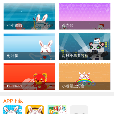
小小眼睛
茶壶歌
树叶飘
两只小羊要过桥
Fairyland
小老鼠上灯台
APP下载