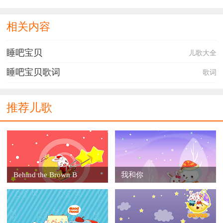
on the treetop
when the wind blows
相关内容
the cradle will rock
when the bough breaks
睡吧宝贝
儿歌大全
the cradle will fall
and down will come baby
睡吧宝贝歌词
歌词
cradle and all
推荐儿歌
Behind the Brown B
我和你