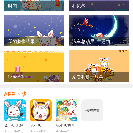
时间
扎风筝
我的脸像苹果
汽车总动员2主题曲
Letter“T”
别看我是一只羊
APP下载
兔小贝儿歌
兔小贝
兔小贝拼音
Android/iPhone/iPadi
Android/iPhone/iPadi
Android/iPhone/iPadi