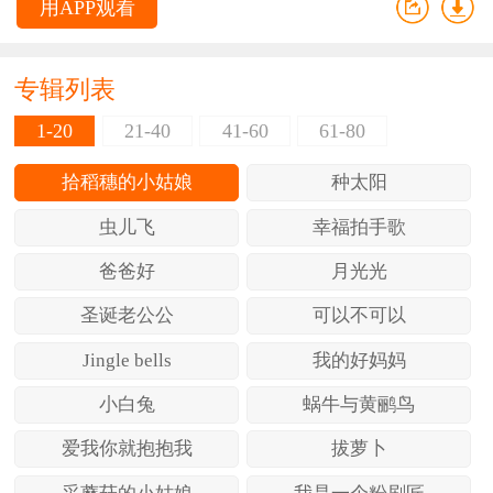
用APP观看
专辑列表
1-20
21-40
41-60
61-80
81-100
101-120
121-140
141-160
拾稻穗的小姑娘
种太阳
161-180
181-200
201-220
虫儿飞
幸福拍手歌
221-240
241-260
261-280
爸爸好
月光光
281-300
圣诞老公公
可以不可以
Jingle bells
我的好妈妈
小白兔
蜗牛与黄鹂鸟
爱我你就抱抱我
拔萝卜