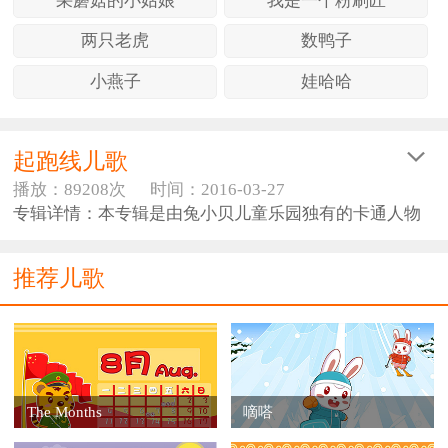
采蘑菇的小姑娘
我是一个粉刷匠
两只老虎
数鸭子
小燕子
娃哈哈
起跑线儿歌
播放：89208次
时间：2016-03-27
专辑详情：本专辑是由兔小贝儿童乐园独有的卡通人物
兔小贝、兔小美演艺的经典儿歌，非常适合0~6岁左右的
宝宝们学唱，一经推出就广受小朋友们的喜爱，快来和
推荐儿歌
兔小贝、兔小美一起学唱吧，拍拍手，蹬蹬腿，让宝宝
跟着可爱的动画优美的旋律动起来吧！
The Months
嘀嗒