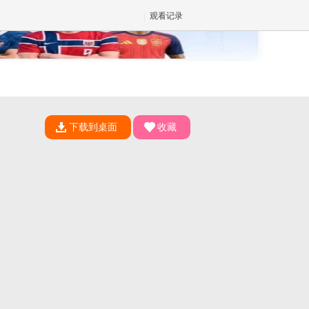
观看记录
✕
下载到桌面
收藏