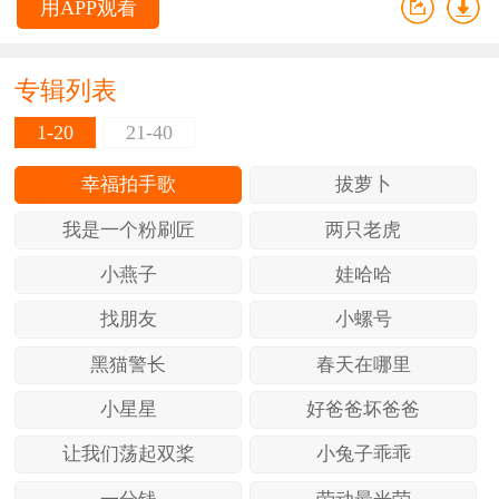
用APP观看
专辑列表
1-20
21-40
幸福拍手歌
拔萝卜
我是一个粉刷匠
两只老虎
小燕子
娃哈哈
找朋友
小螺号
黑猫警长
春天在哪里
小星星
好爸爸坏爸爸
让我们荡起双桨
小兔子乖乖