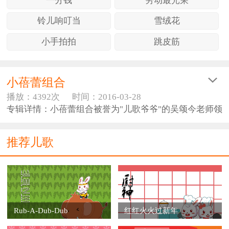
一分钱
劳动最光荣
铃儿响叮当
雪绒花
小手拍拍
跳皮筋
小蓓蕾组合
播放：4392次
时间：2016-03-28
专辑详情：小蓓蕾组合被誉为"儿歌爷爷"的吴颂今老师领
军的音乐工作室组织建立的儿童课余歌唱团队，曾以小
蓓蕾歌唱组合、小百灵歌唱组合、小红星歌唱组合、小
推荐儿歌
青蛙合唱队、小可爱组合、小菩提组合等艺名
Rub-A-Dub-Dub
红红火火过新年