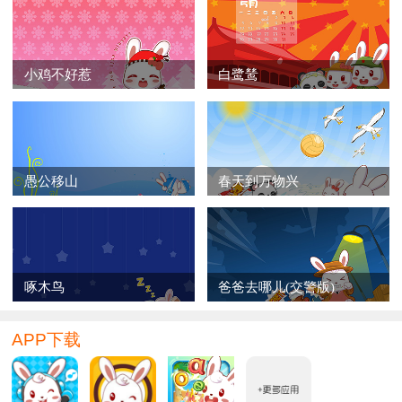
小鸡不好惹
白鹭鸶
愚公移山
春天到万物兴
啄木鸟
爸爸去哪儿(交警版)
APP下载