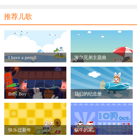
带我傻傻的幻想 童话世界的美丽
青蛙王子很帅气 豌豆公主很娇气
推荐儿歌
不是魔法很神秘
别吵别闹听听，是谁在哭泣
芭芭拉拉芭芭拉，快快许个愿吧
芭芭拉拉芭芭拉，我带你回家
芭芭拉拉芭芭拉，别把脸哭花
芭芭拉拉芭芭拉，神秘呼啦啦
I have a pencil
海尔兄弟主题曲
芭芭拉拉芭芭拉，快快许个愿吧
芭芭拉拉芭芭拉，我带你回家
芭芭拉拉芭芭拉，别把脸哭花
芭芭拉拉芭芭拉，神秘呼啦啦
Billy Boy
我们的纪念册
快乐过新年
蜗牛的家